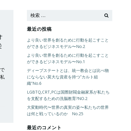
最近の投稿
オ
より良い世界を創るために行動を起こすこと
栄
ができるビジネスモデル〜No.2
より良い世界を創るために行動を起こすこと
ができるビジネスモデル〜No.1
グで
ディープステートとは、統一教会とは比べ物
 私
にならない莫大な資産を持つ”カルト組
織”No.6
ミ
LGBTQ,CRT,PCは国際財閥金融家系が私たち
を支配するための洗脳教育?NO.2
大変動時代〜世界の真実の姿〜私たちの世界
は何と戦っているのか No.25
最近のコメント