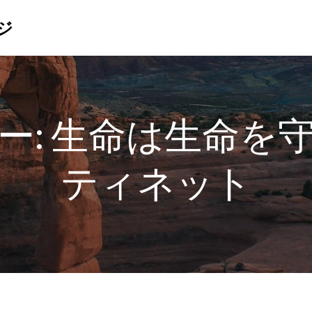
ジ
ー:
生命は生命を
ティネット