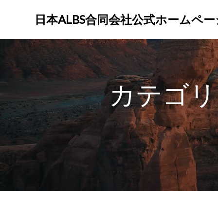
コ
ン
日本ALBS合同会社公式ホームペー
テ
ン
ツ
へ
ス
カテゴリ
キ
ッ
プ