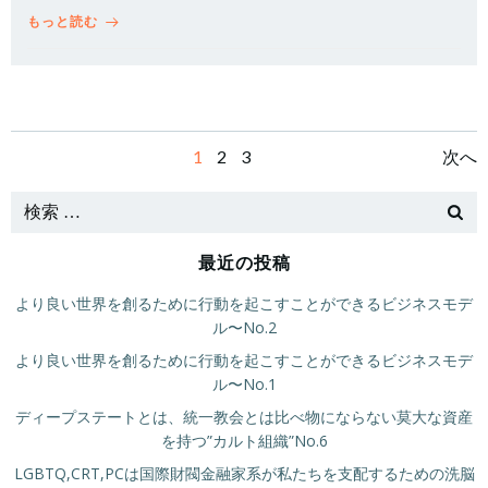
もっと読む
投
投
投
固
固
固
1
2
3
次へ
定
定
定
稿
稿
稿
ペ
ペ
ペ
ー
ー
ー
ナ
ナ
ナ
ジ
ジ
最近の投稿
ジ
ビ
ビ
ビ
より良い世界を創るために行動を起こすことができるビジネスモデ
ル〜No.2
ゲ
ゲ
ゲ
より良い世界を創るために行動を起こすことができるビジネスモデ
ル〜No.1
ー
ー
ー
ディープステートとは、統一教会とは比べ物にならない莫大な資産
を持つ”カルト組織”No.6
シ
シ
シ
LGBTQ,CRT,PCは国際財閥金融家系が私たちを支配するための洗脳