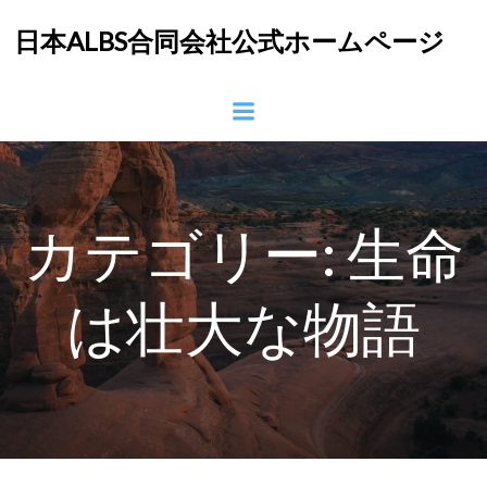
コ
日本ALBS合同会社公式ホームページ
ン
テ
ン
ツ
へ
ス
キ
ッ
カテゴリー:
生命
プ
は壮大な物語