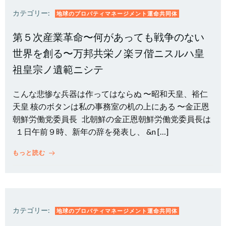
カテゴリー:
地球のプロパティマネージメント運命共同体
第５次産業革命〜何があっても戦争のない
世界を創る〜万邦共栄ノ楽ヲ偕ニスルハ皇
祖皇宗ノ遺範ニシテ
こんな悲惨な兵器は作ってはならぬ 〜昭和天皇、裕仁
天皇 核のボタンは私の事務室の机の上にある 〜金正恩
朝鮮労働党委員長 北朝鮮の金正恩朝鮮労働党委員長は
１日午前９時、新年の辞を発表し、 &n […]
もっと読む
カテゴリー:
地球のプロパティマネージメント運命共同体