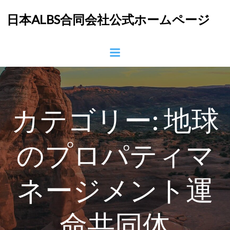
コ
日本ALBS合同会社公式ホームページ
ン
テ
ン
ツ
へ
ス
キ
ッ
カテゴリー:
地球
プ
のプロパティマ
ネージメント運
命共同体