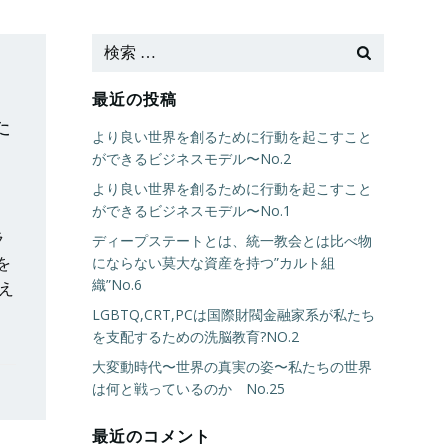
最近の投稿
た
より良い世界を創るために行動を起こすこと
ができるビジネスモデル〜No.2
より良い世界を創るために行動を起こすこと
ができるビジネスモデル〜No.1
ラ
ディープステートとは、統一教会とは比べ物
を
にならない莫大な資産を持つ”カルト組
織”No.6
え
LGBTQ,CRT,PCは国際財閥金融家系が私たち
を支配するための洗脳教育?NO.2
大変動時代〜世界の真実の姿〜私たちの世界
は何と戦っているのか No.25
最近のコメント