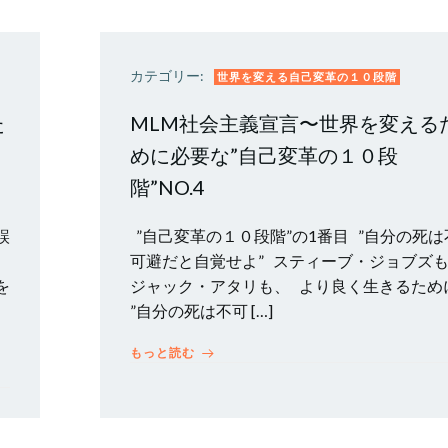
カテゴリー:
世界を変える自己変革の１０段階
た
MLM社会主義宣言〜世界を変える
めに必要な”自己変革の１０段
階”NO.4
誤
”自己変革の１０段階”の1番目 ”自分の死は
可避だと自覚せよ” スティーブ・ジョブズ
を
ジャック・アタリも、 より良く生きるため
”自分の死は不可 […]
もっと読む