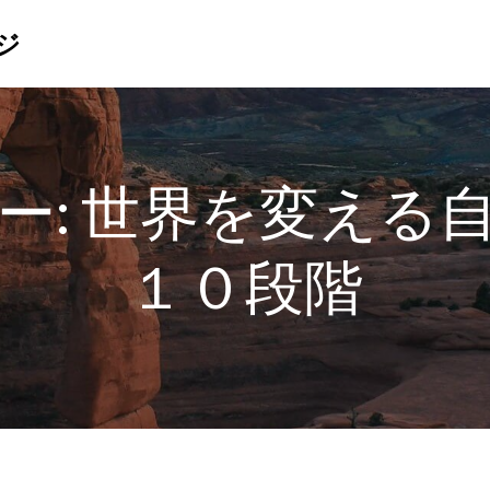
ジ
ー:
世界を変える
１０段階