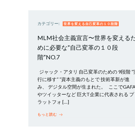
カテゴリー:
世界を変える自己変革の１０段階
MLM社会主義宣言〜世界を変える
めに必要な”自己変革の１０段
階”NO.7
ジャック・アタリ 自己変革のための 9段階 ”
行に移す” ”資本主義のもとで 技術革新が進
み、 デジタル空間が生まれた。 ここでGAF
やツイッターなど 巨大T企業に代表される プ
ラットフォ […]
もっと読む