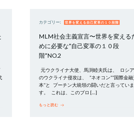
カテゴリー:
世界を変える自己変革の１０段階
た
MLM社会主義宣言〜世界を変える
めに必要な”自己変革の１０段
階”NO.2
ビ
元ウクライナ大使、馬渕睦夫氏は、 ロシ
代
のウクライナ侵攻は、 ”ネオコン””国際金融
本”と プーチン大統領の闘いだと言ってい
す。 これは、このブロ […]
もっと読む