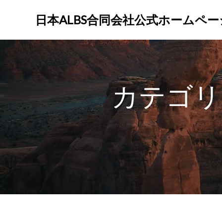
コ
ン
日本ALBS合同会社公式ホームペー
テ
ン
ツ
へ
ス
カテゴリ
キ
ッ
プ