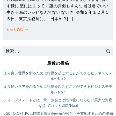
す様に 型にはまってく 誰の真似もすんな 君は君でいい
生きる為のレシピなんてない ないさ 令和２年１２月１
５日、東京法務局に、 日本ALB […]
もっと読む
最近の投稿
より良い世界を創るために行動を起こすことができるビジネスモデ
ル〜No.2
より良い世界を創るために行動を起こすことができるビジネスモデ
ル〜No.1
ディープステートとは、統一教会とは比べ物にならない莫大な資産
を持つ”カルト組織”No.6
LGBTQ,CRT,PCは国際財閥金融家系が私たちを支配するための洗脳