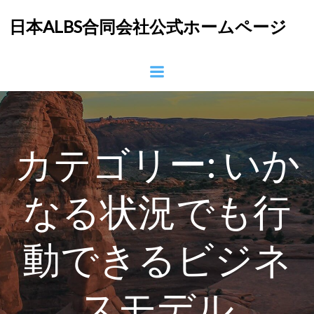
コ
日本ALBS合同会社公式ホームページ
ン
テ
ン
ツ
へ
ス
キ
ッ
カテゴリー:
いか
プ
なる状況でも行
動できるビジネ
スモデル