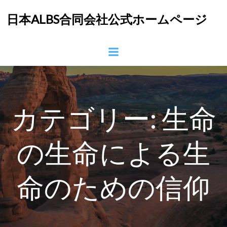
コ
日本ALBS合同会社公式ホームページ
ン
テ
ン
ツ
へ
ス
キ
ッ
カテゴリー:
生命
プ
の生命による生
命のための信仰