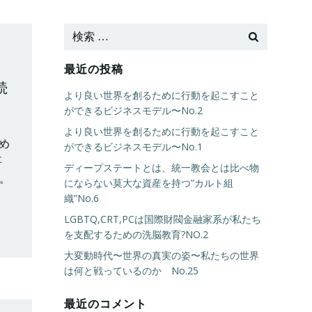
最近の投稿
続
より良い世界を創るために行動を起こすこと
ができるビジネスモデル〜No.2
より良い世界を創るために行動を起こすこと
め
ができるビジネスモデル〜No.1
事
ディープステートとは、統一教会とは比べ物
る。
にならない莫大な資産を持つ”カルト組
織”No.6
LGBTQ,CRT,PCは国際財閥金融家系が私たち
を支配するための洗脳教育?NO.2
大変動時代〜世界の真実の姿〜私たちの世界
は何と戦っているのか No.25
最近のコメント