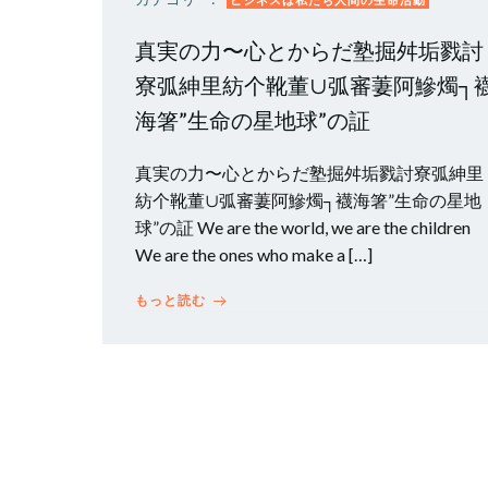
真実の力〜心とからだ塾掘舛垢戮討
寮弧紳里紡个靴董∪弧審萋阿鰺燭┐
海箸”生命の星地球”の証
真実の力〜心とからだ塾掘舛垢戮討寮弧紳里
紡个靴董∪弧審萋阿鰺燭┐襪海箸”生命の星地
球”の証 We are the world, we are the children
We are the ones who make a […]
もっと読む