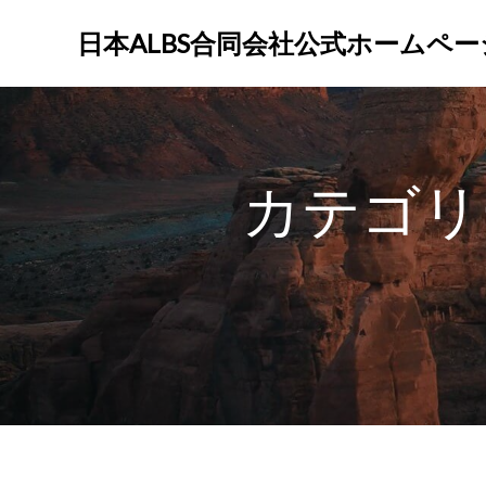
コ
ン
日本ALBS合同会社公式ホームペー
テ
ン
ツ
へ
ス
カテゴリ
キ
ッ
プ