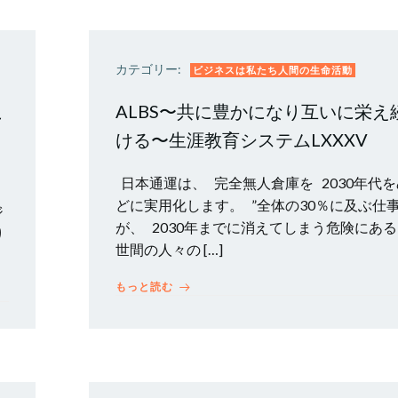
カテゴリー:
ビジネスは私たち人間の生命活動
こ
ALBS〜共に豊かになり互いに栄え
ける〜生涯教育システムLXXXV
日本通運は、 完全無人倉庫を 2030年代を
どに実用化します。 ”全体の30％に及ぶ仕
ジ
が、 2030年までに消えてしまう危険にあ
り
世間の人々の […]
もっと読む