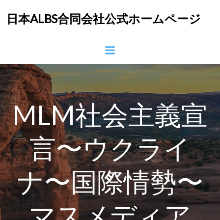
コ
日本ALBS合同会社公式ホームページ
ン
テ
ン
ツ
へ
ス
キ
ッ
MLM社会主義宣
プ
言〜ウクライ
ナ〜国際情勢〜
マスメディア