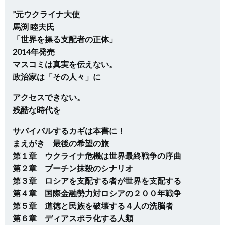
”元ウクライナ大使
馬渕 睦夫氏
「世界を操る支配者の正体」
2014年発売
マスコミは真実を伝えない。
政治家は「その人々」に
アクセスできない。
残酷な時代を
サバイバルするカギは本書に！
まえがき 最後の希望の旅
第１章 ウクライナ危機は世界最終戦争の序曲
第２章 プーチン抹殺のシナリオ
第３章 ロシアを支配する者が世界を支配する
第４章 国際金融勢力対ロシアの２００年戦争
第５章 道徳と民族を破壊する４人の洗脳者
第６章 ディアスポラ化する人類