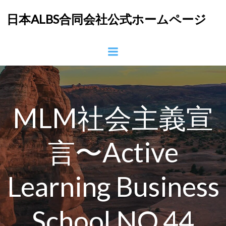
コ
日本ALBS合同会社公式ホームページ
ン
テ
ン
ツ
へ
ス
キ
ッ
MLM社会主義宣
プ
言〜Active
Learning Business
School NO.44