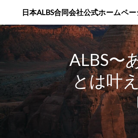
コ
ン
日本ALBS合同会社公式ホームペー
テ
ン
ツ
へ
ス
ALBS
キ
ッ
プ
とは叶