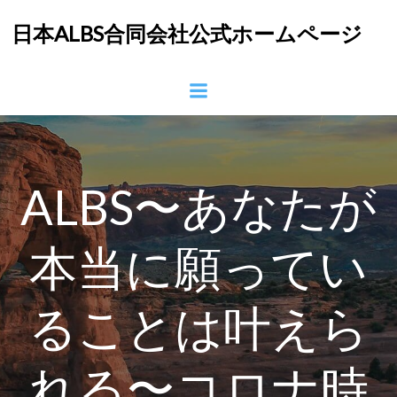
コ
日本ALBS合同会社公式ホームページ
ン
テ
ン
ツ
へ
ス
キ
ッ
ALBS〜あなたが
プ
本当に願ってい
ることは叶えら
れる〜コロナ時