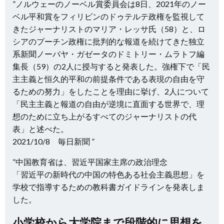
”ノルウェーのノーベル賞委員会は8日、2021年のノー
ベル平和賞をフィリピンのドゥテルテ政権を監視して
きたジャーナリストのマリア・レッサ氏（58）と、ロ
シアのプーチン政権に批判的な報道を続けてきた独立
系新聞ノーバヤ・ガゼータのドミトリー・ムラトフ編
集長（59）の2人に授与すると発表した。強権下で「民
主主義と恒久的平和の前提条件である表現の自由を守
るための努力」をしたことを理由に挙げ、2人について
「民主主義と報道の自由が逆境に直面する世界で、理
想のために立ち上がるすべてのジャーナリストの代
表」と述べた。
2021/10/8 毎日新聞 ”
”中国教育省は、習近平国家主席の政治理念
「習近平の新時代の中国の特色ある社会主義思想」を
学校で指導するための教科書ガイドラインを発表しま
した。
小学校から大学院まで段階的に思想を