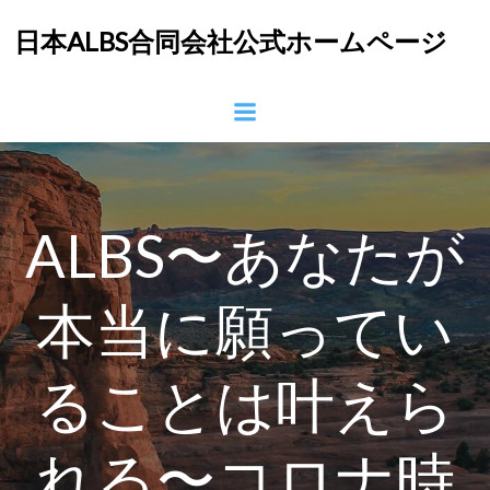
コ
日本ALBS合同会社公式ホームページ
ン
テ
ン
ツ
へ
ス
キ
ッ
ALBS〜あなたが
プ
本当に願ってい
ることは叶えら
れる〜コロナ時