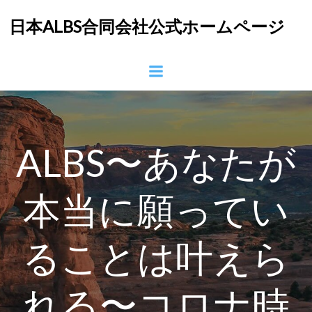
コ
日本ALBS合同会社公式ホームページ
ン
テ
ン
ツ
へ
ス
キ
ッ
ALBS〜あなたが
プ
本当に願ってい
ることは叶えら
れる〜コロナ時