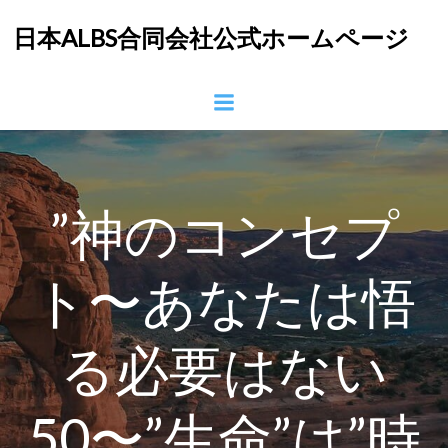
コ
日本ALBS合同会社公式ホームページ
ン
テ
ン
ツ
へ
ス
キ
ッ
”神のコンセプ
プ
ト〜あなたは悟
る必要はない
50〜”生命”は”時