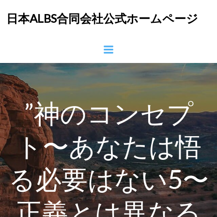
コ
日本ALBS合同会社公式ホームページ
ン
テ
ン
ツ
へ
ス
キ
ッ
”神のコンセプ
プ
ト〜あなたは悟
る必要はない5〜
正義とは異なる