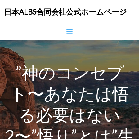
コ
日本ALBS合同会社公式ホームページ
ン
テ
ン
ツ
へ
ス
キ
ッ
”神のコンセプ
プ
ト〜あなたは悟
る必要はない
2〜”悟り”とは”生