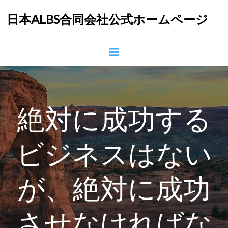
コ
日本ALBS合同会社公式ホームページ
ン
テ
ン
ツ
へ
ス
キ
ッ
絶対に成功する
プ
ビジネスはない
が、絶対に成功
させなければな