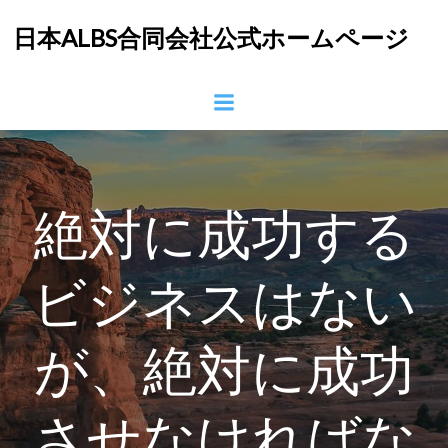
コ
日本ALBS合同会社公式ホームページ
ン
テ
ン
ツ
へ
ス
キ
ッ
絶対に成功する
プ
ビジネスはない
が、絶対に成功
させなければな