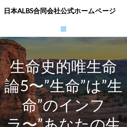
コ
日本ALBS合同会社公式ホームページ
ン
テ
ン
ツ
へ
ス
キ
ッ
生命史的唯生命
プ
論5〜”生命”は”生
命”のインフ
ラ〜”あなたの生