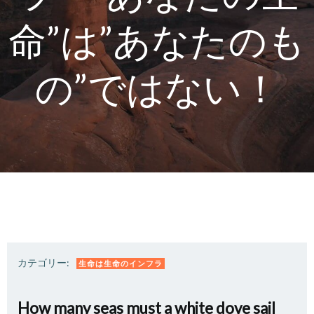
命”は”あなたのも
の”ではない！
カテゴリー:
生命は生命のインフラ
How many seas must a white dove sail