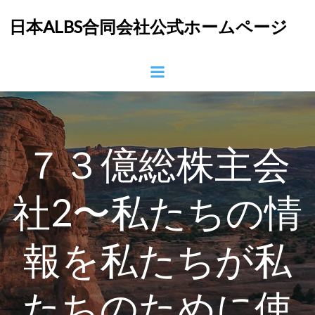
コ
日本ALBS合同会社公式ホームページ
ン
テ
ン
ツ
へ
ス
キ
ッ
７３億総株主会
プ
社2〜私たちの情
報を私たちが私
たちのために使