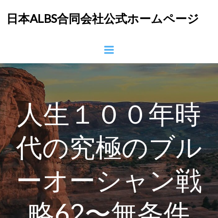
コ
日本ALBS合同会社公式ホームページ
ン
テ
ン
ツ
へ
ス
キ
ッ
人生１００年時
プ
代の究極のブル
ーオーシャン戦
略62〜無条件