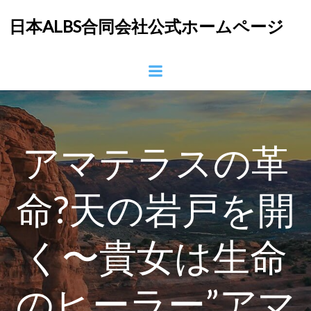
コ
日本ALBS合同会社公式ホームページ
ン
テ
ン
ツ
へ
ス
キ
ッ
アマテラスの革
プ
命?天の岩戸を開
く〜貴女は生命
のヒーラー”アマ