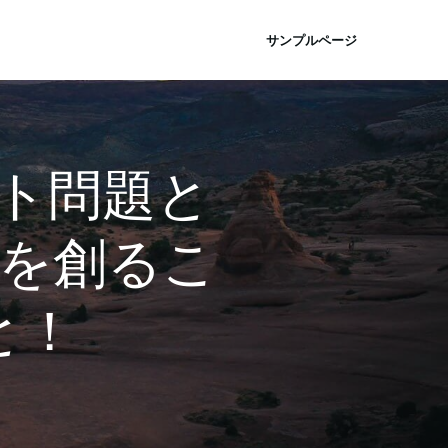
サンプルページ
ト問題と
”を創るこ
と！