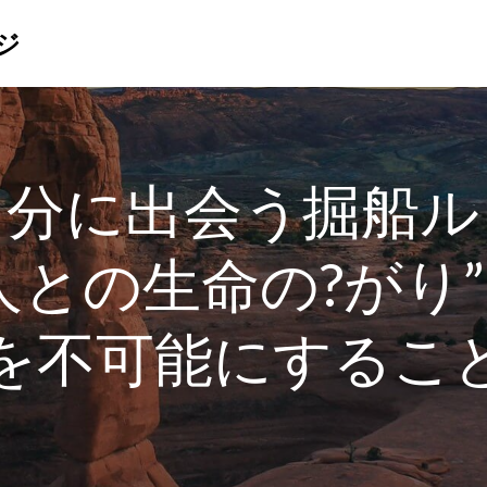
ジ
自分に出会う掘船ル
人との生命の?がり
を不可能にするこ