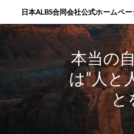
コ
ン
日本ALBS合同会社公式ホームペー
テ
ン
ツ
へ
ス
本当の
キ
ッ
プ
は”人と
と