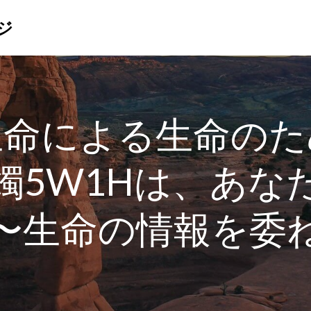
ジ
生命による生命のた
燭5W1Hは、あな
〜生命の情報を委