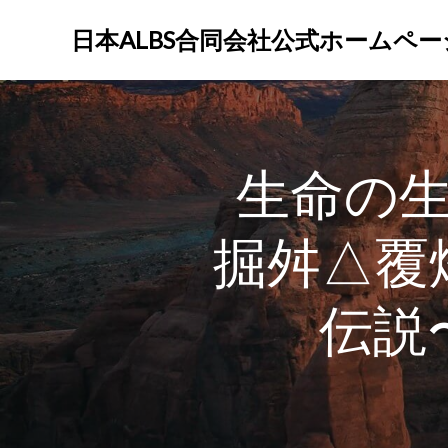
コ
ン
日本ALBS合同会社公式ホームペー
テ
ン
ツ
へ
ス
生命の
キ
ッ
プ
掘舛△覆
伝説