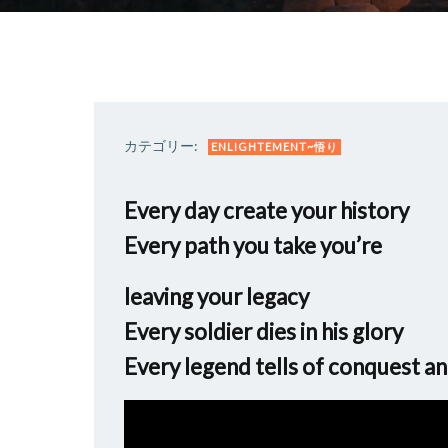
カテゴリー:
ENLIGHTEMENT~悟り
Every day create your history
Every path you take you’re
leaving your legacy
Every soldier dies in his glory
Every legend tells of conquest an