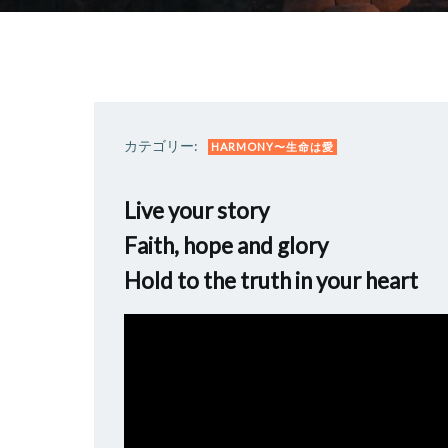
カテゴリー:
HARMONY〜生命は愛
Live your story
Faith, hope and glory
Hold to the truth in your heart