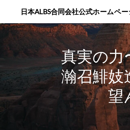
コ
ン
日本ALBS合同会社公式ホームペー
テ
ン
ツ
へ
ス
真実の力
キ
ッ
プ
瀚召鯡妓
望