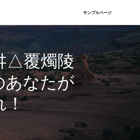
サンプルページ
舛△覆燭陵
のあなたが
れ！