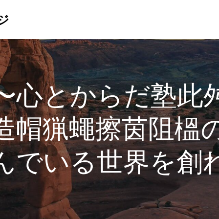
ジ
〜心とからだ塾此
造帽猟蠅擦茵阻榲
んでいる世界を創