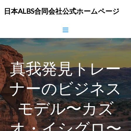
コ
日本ALBS合同会社公式ホームページ
ン
テ
ン
ツ
へ
ス
キ
ッ
真我発見トレー
プ
ナーのビジネス
モデル〜カズ
オ・イシグロ〜