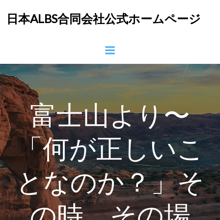
コ
日本ALBS合同会社公式ホームページ
ン
テ
ン
ツ
へ
ス
キ
ッ
富士山より〜
プ
「何が正しいこ
となのか？」そ
の時、その場