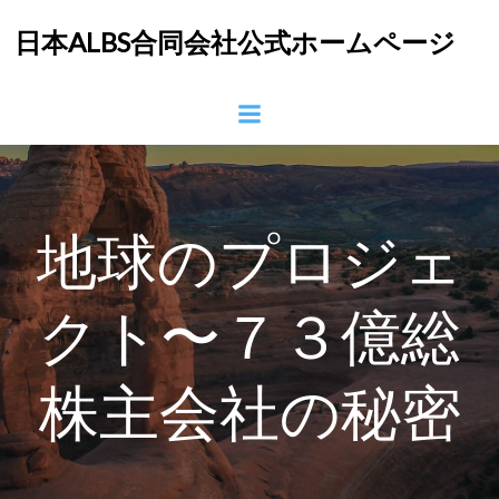
コ
日本ALBS合同会社公式ホームページ
ン
テ
ン
ツ
へ
ス
キ
ッ
地球のプロジェ
プ
クト〜７３億総
株主会社の秘密