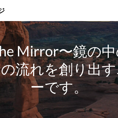
ジ
 The Mirror〜
命の流れを創り出す
ーです。