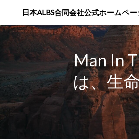
コ
ン
日本ALBS合同会社公式ホームペー
テ
ン
ツ
へ
ス
Man In
キ
ッ
プ
は、生