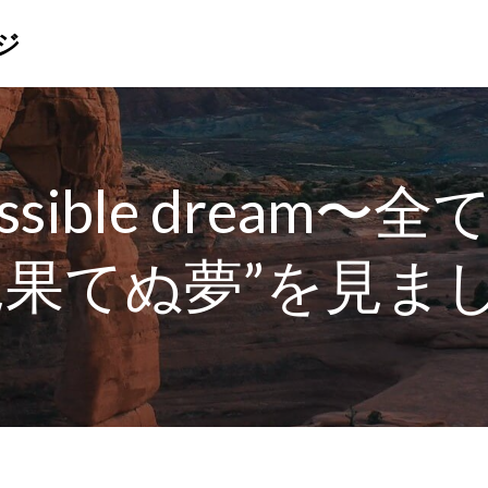
ジ
possible dream
見果てぬ夢”を見ま