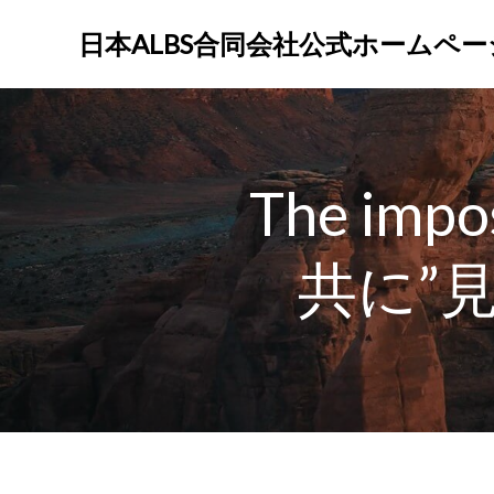
コ
ン
日本ALBS合同会社公式ホームペー
テ
ン
ツ
へ
ス
The im
キ
ッ
プ
共に”