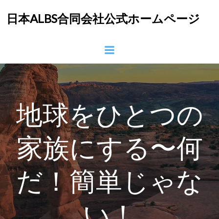
コ
日本ALBS合同会社公式ホームページ
ン
テ
ン
ツ
へ
ス
キ
ッ
地球をひとつの
プ
家族にする〜何
だ！簡単じゃな
い！